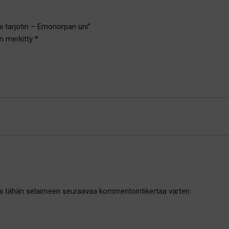
ni tarjotin – Emonorpan uni”
on merkitty
*
oni tähän selaimeen seuraavaa kommentointikertaa varten.