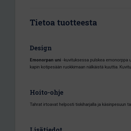
Tietoa tuotteesta
Design
Emonorpan uni
-kuvituksessa pulskea emonorppa unek
kapin kotipesään ruokkimaan nälkäistä kuuttia. Kuvit
Hoito-ohje
Tahrat irtoavat helposti tiskiharjalla ja käsinpesuun ta
Lisätiedot