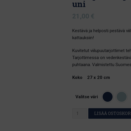
uni
21,00
€
Kestävä ja helposti pestävä vii
kattauksiin!
Kuvitetut viilupuutarjottimet t
Tarjottimessa on vedenkestävä p
puhtaana. Valmistettu Suomes
Koko 27 x 20 cm
Valitse väri
Viilupuinen
LISÄÄ OSTOSKOR
pieni
tarjotin