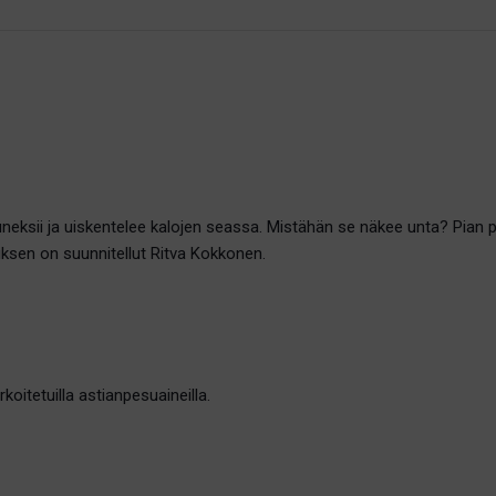
-
Emonorpan
uni
määrä
sii ja uiskentelee kalojen seassa. Mistähän se näkee unta? Pian pitä
uksen on suunnitellut Ritva Kokkonen.
rkoitetuilla astianpesuaineilla.