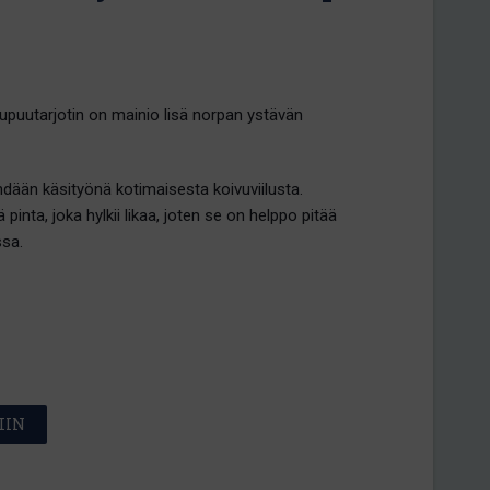
lupuutarjotin on mainio lisä norpan ystävän
ehdään käsityönä kotimaisesta koivuviilusta.
inta, joka hylkii likaa, joten se on helppo pitää
sa.
IIN