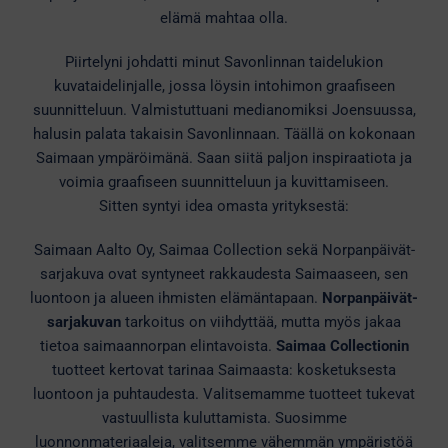
elämä mahtaa olla.
Piirtelyni johdatti minut Savonlinnan taidelukion
kuvataidelinjalle, jossa löysin intohimon graafiseen
suunnitteluun. Valmistuttuani medianomiksi Joensuussa,
halusin palata takaisin Savonlinnaan. Täällä on kokonaan
Saimaan ympäröimänä. Saan siitä paljon inspiraatiota ja
voimia graafiseen suunnitteluun ja kuvittamiseen.
Sitten syntyi idea omasta yrityksestä:
Saimaan Aalto Oy, Saimaa Collection sekä Norpanpäivät-
sarjakuva ovat syntyneet rakkaudesta Saimaaseen, sen
luontoon ja alueen ihmisten elämäntapaan.
Norpanpäivät-
sarjakuvan
tarkoitus on viihdyttää, mutta myös jakaa
tietoa saimaannorpan elintavoista.
Saimaa Collectionin
tuotteet kertovat tarinaa Saimaasta: kosketuksesta
luontoon ja puhtaudesta. Valitsemamme tuotteet tukevat
vastuullista kuluttamista. Suosimme
luonnonmateriaaleja, valitsemme vähemmän ympäristöä