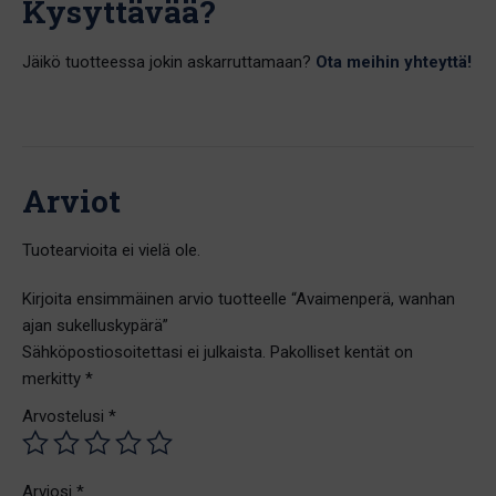
Kysyttävää?
Jäikö tuotteessa jokin askarruttamaan?
Ota meihin yhteyttä!
Arviot
Tuotearvioita ei vielä ole.
Kirjoita ensimmäinen arvio tuotteelle “Avaimenperä, wanhan
ajan sukelluskypärä”
Sähköpostiosoitettasi ei julkaista.
Pakolliset kentät on
merkitty
*
Arvostelusi
*
Arviosi
*