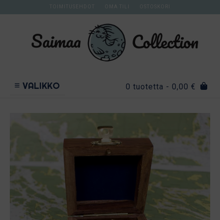
Skip
TOIMITUSEHDOT
OMA TILI
OSTOSKORI
to
content
VALIKKO
0 tuotetta
- 0,00 €