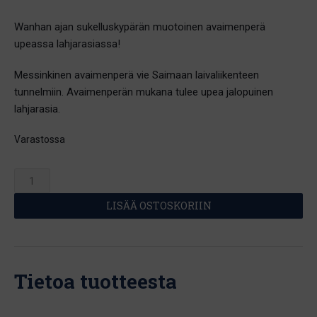
Wanhan ajan sukelluskypärän muotoinen avaimenperä
upeassa lahjarasiassa!
Messinkinen avaimenperä vie Saimaan laivaliikenteen
tunnelmiin. Avaimenperän mukana tulee upea jalopuinen
lahjarasia.
Varastossa
Avaimenperä,
wanhan
LISÄÄ OSTOSKORIIN
ajan
sukelluskypärä
määrä
Tietoa tuotteesta