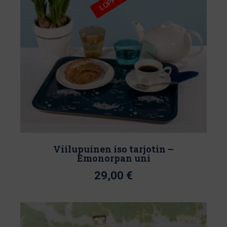
LOPPU
Viilupuinen iso tarjotin –
Emonorpan uni
29,00
€
Tällä
tuotteella
on