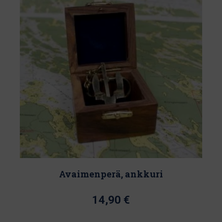
useampi
muunnelma.
Voit
tehdä
valinnat
tuotteen
sivulla.
Avaimenperä, ankkuri
14,90
€