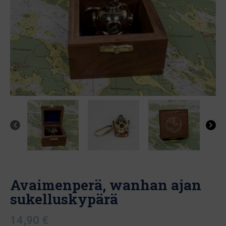
Avaimenperä, wanhan ajan
sukelluskypärä
14,90
€