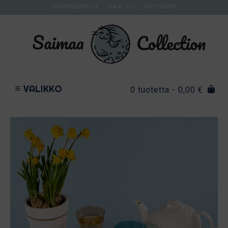
Skip
TOIMITUSEHDOT
OMA TILI
OSTOSKORI
to
content
VALIKKO
0 tuotetta
- 0,00 €