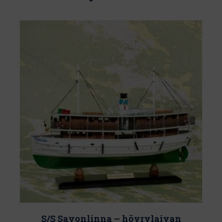
S/S Savonlinna – höyrylaivan