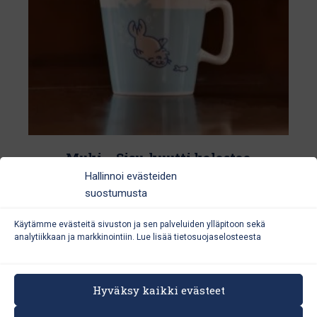
tuotteen
sivulla.
Muki – Sisu-kuutti kalastaa
Hallinnoi evästeiden
14,90
€
suostumusta
Käytämme evästeitä sivuston ja sen palveluiden ylläpitoon sekä
analytiikkaan ja markkinointiin. Lue lisää
tietosuojaselosteesta
Hyväksy kaikki evästeet