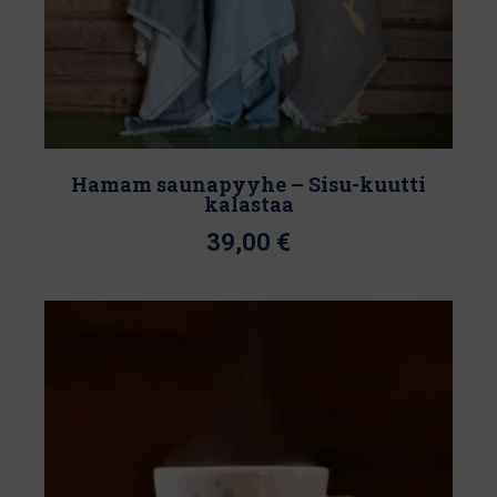
Hamam saunapyyhe – Sisu-kuutti
kalastaa
39,00
€
Tällä
tuotteella
on
useampi
muunnelma.
Voit
tehdä
valinnat