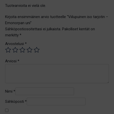
Tuotearvioita ei vielä ole.
Kirjoita ensimmäinen arvio tuotteelle “Viilupuinen iso tarjotin –
Emonorpan uni”
Sähköpostiosoitettasi ei julkaista.
Pakolliset kentät on
merkitty
*
Arvostelusi
*
Arviosi
*
Nimi
*
Sähköposti
*