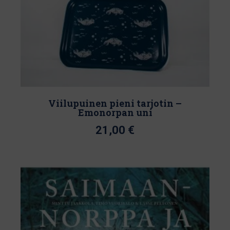
Viilupuinen pieni tarjotin –
Emonorpan uni
21,00
€
Tällä
tuotteella
on
useampi
muunnelma.
Voit
tehdä