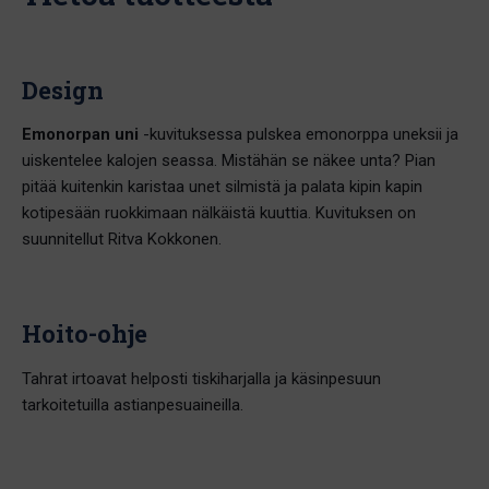
Design
Emonorpan uni
-kuvituksessa pulskea emonorppa uneksii ja
uiskentelee kalojen seassa. Mistähän se näkee unta? Pian
pitää kuitenkin karistaa unet silmistä ja palata kipin kapin
kotipesään ruokkimaan nälkäistä kuuttia. Kuvituksen on
suunnitellut Ritva Kokkonen.
Hoito-ohje
Tahrat irtoavat helposti tiskiharjalla ja käsinpesuun
tarkoitetuilla astianpesuaineilla.