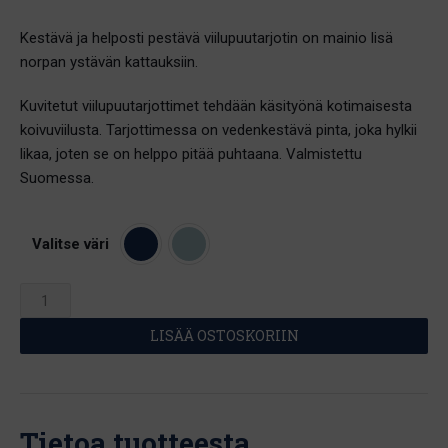
Kestävä ja helposti pestävä viilupuutarjotin on mainio lisä
norpan ystävän kattauksiin.
Kuvitetut viilupuutarjottimet tehdään käsityönä kotimaisesta
koivuviilusta. Tarjottimessa on vedenkestävä pinta, joka hylkii
likaa, joten se on helppo pitää puhtaana. Valmistettu
Suomessa.
Valitse väri
Viilupuinen
iso
LISÄÄ OSTOSKORIIN
tarjotin
-
Emonorpan
uni
Tietoa tuotteesta
määrä