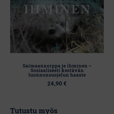
valinnat
tuotteen
sivulla.
Saimaannorppa ja ihminen –
Sosiaalisesti kestävän
luonnonsuojelun haaste
24,90
€
Tutustu myös