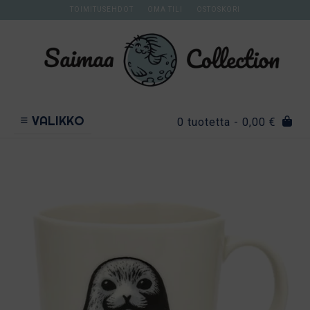
Skip
TOIMITUSEHDOT
OMA TILI
OSTOSKORI
to
content
VALIKKO
0 tuotetta
- 0,00 €