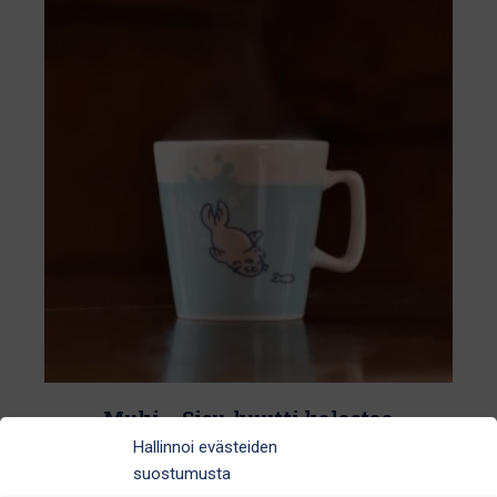
Muki – Sisu-kuutti kalastaa
Hallinnoi evästeiden
14,90
€
suostumusta