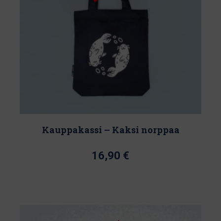
valinnat
tuotteen
sivulla.
Kauppakassi – Kaksi norppaa
16,90
€