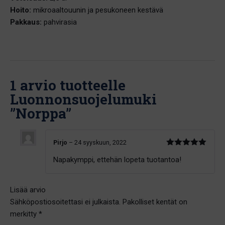
Hoito:
mikroaaltouunin ja pesukoneen kestävä
Pakkaus:
pahvirasia
1 arvio tuotteelle
Luonnonsuojelumuki
”Norppa”
Pirjo
–
24 syyskuun, 2022
Arvostelu
Napakymppi, ettehän lopeta tuotantoa!
tuotteesta:
5
/ 5
Lisää arvio
Sähköpostiosoitettasi ei julkaista.
Pakolliset kentät on
merkitty
*