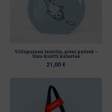
Viilupuinen tarjotin, pieni pyöreä –
Sisu-kuutti kalastaa
21,00
€
Tällä
tuotteella
on
useampi
muunnelma.
LOPPU
Voit
tehdä