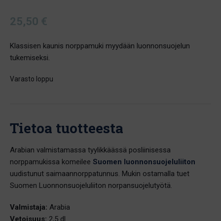
Arvio
1
5.00
5:stä
25,50
€
perustuen
asiakkaan
arvotukseen.
Klassisen kaunis norppamuki myydään luonnonsuojelun
tukemiseksi.
Varasto loppu
Tietoa tuotteesta
Arabian valmistamassa tyylikkäässä posliinisessa
norppamukissa komeilee
Suomen luonnonsuojeluliiton
uudistunut saimaannorppatunnus. Mukin ostamalla tuet
Suomen Luonnonsuojeluliiton norpansuojelutyötä.
Valmistaja:
Arabia
Vetoisuus:
2,5 dl