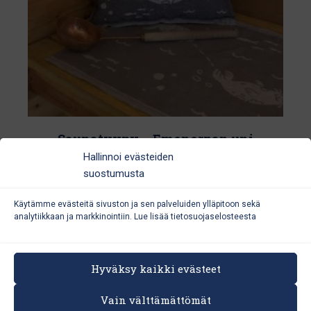
sivulla.
Saunatyyny – Emonorpan uni
Hallinnoi evästeiden
29,00
€
suostumusta
Käytämme evästeitä sivuston ja sen palveluiden ylläpitoon sekä
analytiikkaan ja markkinointiin. Lue lisää
tietosuojaselosteesta
Hyväksy kaikki evästeet
Vain välttämättömät