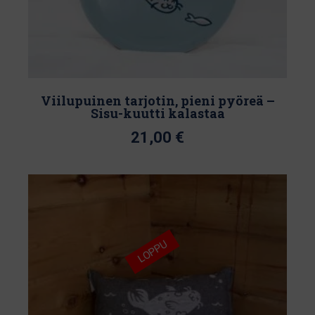
Viilupuinen tarjotin, pieni pyöreä –
Sisu-kuutti kalastaa
21,00
€
Tällä
tuotteella
on
useampi
muunnelma.
LOPPU
Voit
tehdä
valinnat
tuotteen