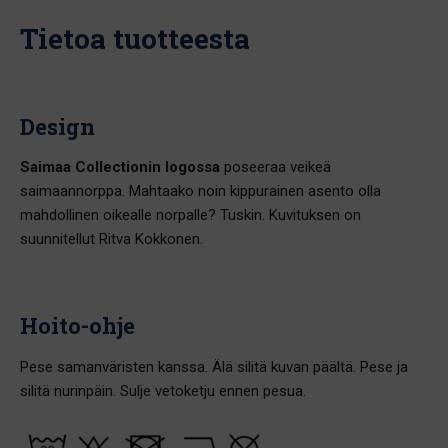
määrä
Tietoa tuotteesta
Design
Saimaa Collectionin logossa
poseeraa veikeä
saimaannorppa. Mahtaako noin kippurainen asento olla
mahdollinen oikealle norpalle? Tuskin. Kuvituksen on
suunnitellut Ritva Kokkonen.
Hoito-ohje
Pese samanväristen kanssa. Älä silitä kuvan päältä. Pese ja
silitä nurinpäin. Sulje vetoketju ennen pesua.