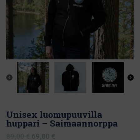
Unisex luomupuuvilla
huppari – Saimaannorppa
Alkuperäinen
Nykyinen
89,00
€
69,00
€