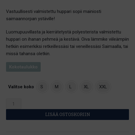
hinta
hinta
Vastuullisesti valmistettu huppari sopii mainiosti
oli:
on:
saimaannorpan ystäville!
89,00 €.
69,00 €.
Luomupuuvillasta ja kierrätetystä polyesterista valmistettu
huppari on ihanan pehmeä ja kestävä. Oiva lämmike viileämpiin
hetkiin esimerkiksi retkeillessäsi tai veneillessäsi Saimaalla, tai
missä tahansa oletkin.
Kokotaulukko
Valitse koko
S
M
L
XL
XXL
Unisex
luomupuuvilla
LISÄÄ OSTOSKORIIN
huppari
-
Saimaannorppa