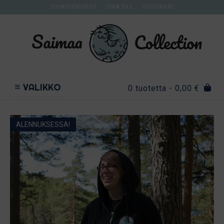
Skip
TOIMITUSEHDOT
OMA TILI
OSTOSKORI
to
content
VALIKKO
0 tuotetta
- 0,00 €
ALENNUKSESSA!