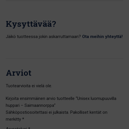
Kysyttävää?
Jäikö tuotteessa jokin askarruttamaan?
Ota meihin yhteyttä!
Arviot
Tuotearvioita ei vielä ole.
Kirjoita ensimmäinen arvio tuotteelle “Unisex luomupuuvilla
huppari – Saimaannorppa”
Sähköpostiosoitettasi ei julkaista.
Pakolliset kentät on
merkitty
*
Arvostelusi
*