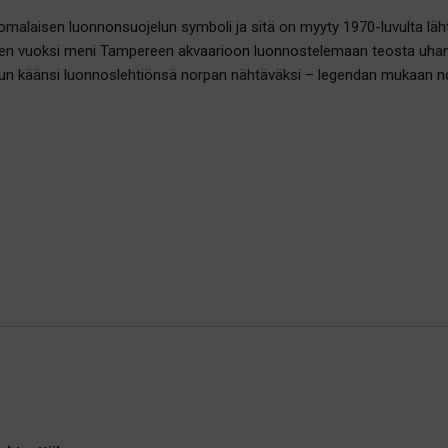
omalaisen luonnonsuojelun symboli ja sitä on myyty 1970-luvulta läh
en vuoksi meni Tampereen akvaarioon luonnostelemaan teosta uhanalais
Bruun käänsi luonnoslehtiönsä norpan nähtäväksi – legendan mukaan n