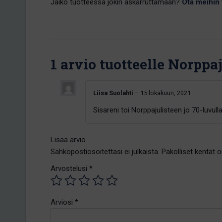
Jäikö tuotteessa jokin askarruttamaan?
Ota meihin 
1 arvio tuotteelle
Norppaj
Liisa Suolahti
–
15 lokakuun, 2021
Sisareni toi Norppajulisteen jo 70-luvull
Lisää arvio
Sähköpostiosoitettasi ei julkaista.
Pakolliset kentät 
Arvostelusi
*
Arviosi
*