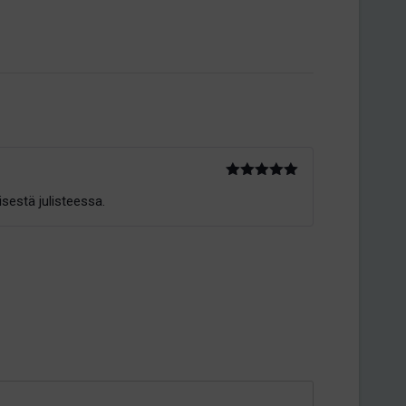
Arvostelu
isestä julisteessa.
tuotteesta:
5
/ 5