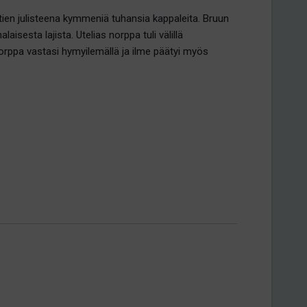
tien julisteena kymmeniä tuhansia kappaleita. Bruun
esta lajista. Utelias norppa tuli välillä
orppa vastasi hymyilemällä ja ilme päätyi myös