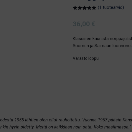
(
1
tuotearvio)
Arvio
1
5.00
5:stä
36,00
€
perustuen
asiakkaan
arvotukseen.
Klassisen kaunista norppajulis
Suomen ja Saimaan luonnonsuoj
Varasto loppu
desta 1955 lähtien olen ollut rauhoitettu. Vuonna 1967 pääsin Kans
nkin hyvin pidetty. Meitä on kaikkiaan noin sata. Koko maailmassa.”