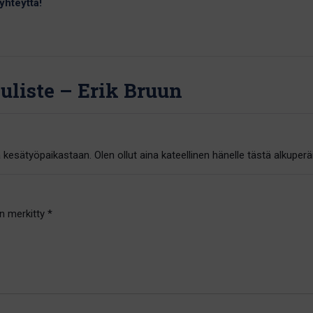
yhteyttä!
uliste – Erik Bruun
a kesätyöpaikastaan. Olen ollut aina kateellinen hänelle tästä alkuperä
on merkitty
*