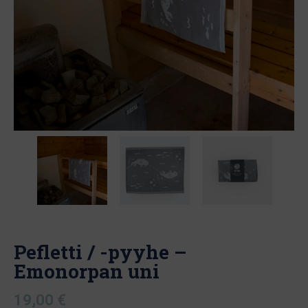
Pefletti / -pyyhe –
Emonorpan uni
19,00
€