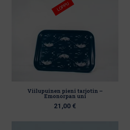
LOPPU
Viilupuinen pieni tarjotin –
Emonorpan uni
21,00
€
Tällä
tuotteella