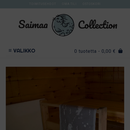
Skip
TOIMITUSEHDOT
OMA TILI
OSTOSKORI
to
content
VALIKKO
0 tuotetta
- 0,00 €