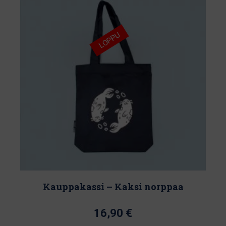
on
useampi
muunnelma.
LOPPU
Voit
tehdä
valinnat
tuotteen
sivulla.
Kauppakassi – Kaksi norppaa
16,90
€