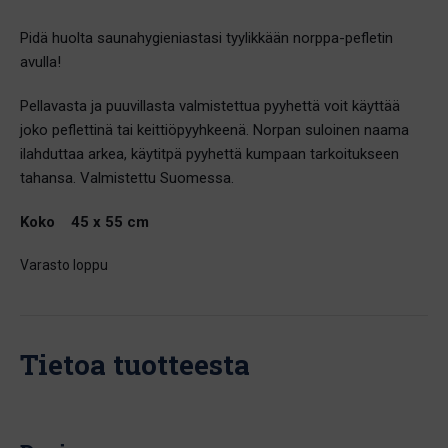
Pidä huolta saunahygieniastasi tyylikkään norppa-pefletin
avulla!
Pellavasta ja puuvillasta valmistettua pyyhettä voit käyttää
joko peflettinä tai keittiöpyyhkeenä. Norpan suloinen naama
ilahduttaa arkea, käytitpä pyyhettä kumpaan tarkoitukseen
tahansa. Valmistettu Suomessa.
Koko 45 x 55 cm
Varasto loppu
Tietoa tuotteesta