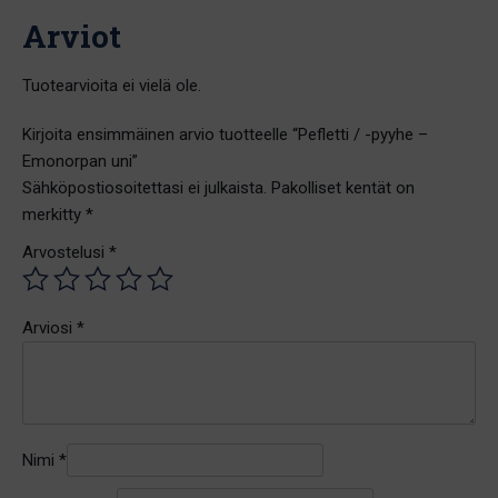
Arviot
Tuotearvioita ei vielä ole.
Kirjoita ensimmäinen arvio tuotteelle “Pefletti / -pyyhe –
Emonorpan uni”
Sähköpostiosoitettasi ei julkaista.
Pakolliset kentät on
merkitty
*
Arvostelusi
*
Arviosi
*
Nimi
*