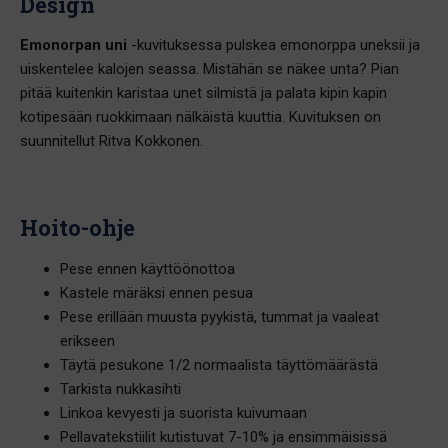
Design
Emonorpan uni
-kuvituksessa pulskea emonorppa uneksii ja
uiskentelee kalojen seassa. Mistähän se näkee unta? Pian
pitää kuitenkin karistaa unet silmistä ja palata kipin kapin
kotipesään ruokkimaan nälkäistä kuuttia. Kuvituksen on
suunnitellut Ritva Kokkonen.
Hoito-ohje
Pese ennen käyttöönottoa
Kastele märäksi ennen pesua
Pese erillään muusta pyykistä, tummat ja vaaleat
erikseen
Täytä pesukone 1/2 normaalista täyttömäärästä
Tarkista nukkasihti
Linkoa kevyesti ja suorista kuivumaan
Pellavatekstiilit kutistuvat 7-10% ja ensimmäisissä