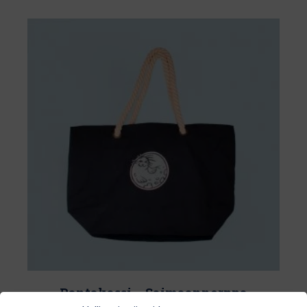
Rantakassi – Saimaannorppa