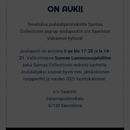
ON AUKI!
Tervetuloa joululahjaostoksille Saimaa
Collectionin pop-up -joulupuotiin s/s Saariston
yläkannen hytissä!
Joulupuoti on avoinna
ti-pe klo 17-20
ja
la 14-
21
. Valikoimassa
Suomen Luonnonsuojeluliiton
sekä Saimaa Collectionin veikeitä tuotteita.
Joululahjaksi sopivat hyvin mm. jättikokoinen
norppaviltti ja vuoden 2021 luontokalenteri.
s/s Saaristo
Satamapuistonkatu
57130 Savonlinna