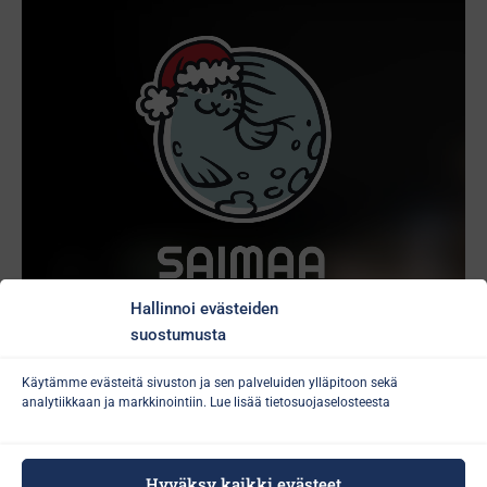
Hallinnoi evästeiden
suostumusta
Käytämme evästeitä sivuston ja sen palveluiden ylläpitoon sekä
analytiikkaan ja markkinointiin. Lue lisää
tietosuojaselosteesta
Hyväksy kaikki evästeet