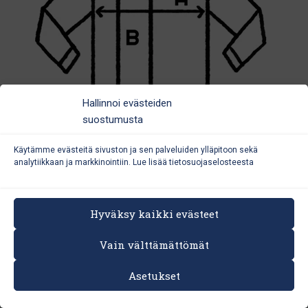
Hallinnoi evästeiden
suostumusta
Käytämme evästeitä sivuston ja sen palveluiden ylläpitoon sekä
analytiikkaan ja markkinointiin. Lue lisää
tietosuojaselosteesta
Hyväksy kaikki evästeet
Vain välttämättömät
FACEBOOK
INSTAGRAM
TIETOSUOJASELOSTE
Asetukset
TOIMITUSEHDOT
YHTEYSTIEDOT
LÄHETÄ PALAUTETTA