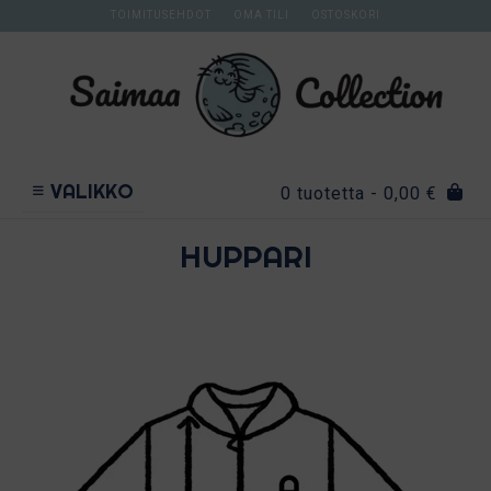
Skip
TOIMITUSEHDOT
OMA TILI
OSTOSKORI
to
content
VALIKKO
0 tuotetta
- 0,00 €
HUPPARI