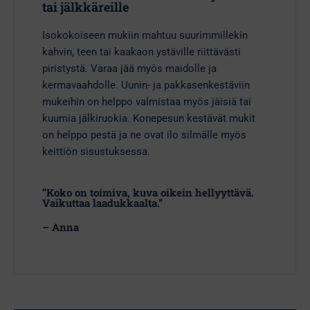
tai jälkkäreille
Isokokoiseen mukiin mahtuu suurimmillekin
kahvin, teen tai kaakaon ystäville riittävästi
piristystä. Varaa jää myös maidolle ja
kermavaahdolle. Uunin- ja pakkasenkestäviin
mukeihin on helppo valmistaa myös jäisiä tai
kuumia jälkiruokia. Konepesun kestävät mukit
on helppo pestä ja ne ovat ilo silmälle myös
keittiön sisustuksessa.
”Koko on toimiva, kuva oikein hellyyttävä.
Vaikuttaa laadukkaalta.”
– Anna