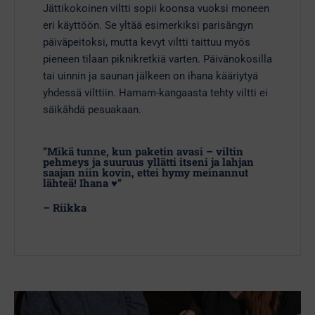
Jättikokoinen viltti sopii koonsa vuoksi moneen
eri käyttöön. Se yltää esimerkiksi parisängyn
päiväpeitoksi, mutta kevyt viltti taittuu myös
pieneen tilaan piknikretkiä varten. Päivänokosilla
tai uinnin ja saunan jälkeen on ihana kääriytyä
yhdessä vilttiin. Hamam-kangaasta tehty viltti ei
säikähdä pesuakaan.
”Mikä tunne, kun paketin avasi – viltin
pehmeys ja suuruus yllätti itseni ja lahjan
saajan niin kovin, ettei hymy meinannut
lähteä! Ihana ♥️”
– Riikka