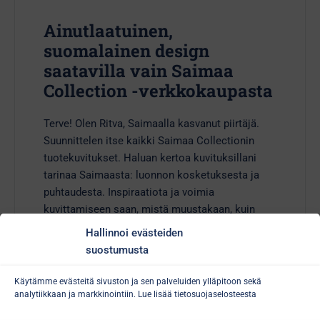
Ainutlaatuinen,
suomalainen design
saatavilla vain Saimaa
Collection -verkkokaupasta
Terve! Olen Ritva, Saimaalla kasvanut piirtäjä.
Suunnittelen itse kaikki Saimaa Collectionin
tuotekuvitukset. Haluan kertoa kuvituksillani
tarinaa Saimaasta: luonnon kosketuksesta ja
puhtaudesta. Inspiraatiota ja voimia
kuvittamiseen saan, mistä muustakaan, kuin
ympäröivästä Saimaan luonnosta.
Hallinnoi evästeiden
suostumusta
Lue lisää >
Käytämme evästeitä sivuston ja sen palveluiden ylläpitoon sekä
analytiikkaan ja markkinointiin. Lue lisää
tietosuojaselosteesta