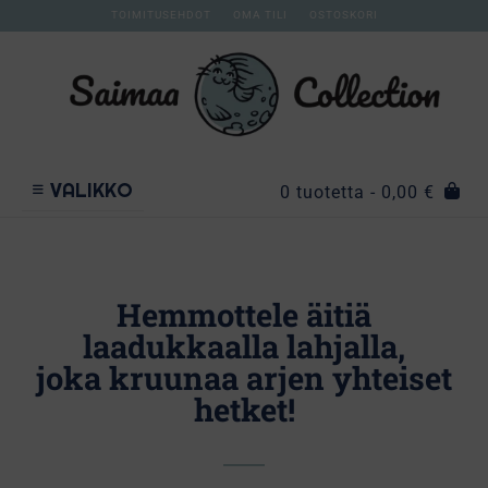
TOIMITUSEHDOT
OMA TILI
OSTOSKORI
VALIKKO
0 tuotetta
- 0,00 €
Hemmottele äitiä
laadukkaalla lahjalla,
joka kruunaa arjen yhteiset
hetket!