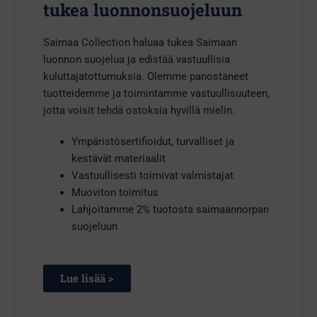
tukea luonnonsuojeluun
Saimaa Collection haluaa tukea Saimaan
luonnon suojelua ja edistää vastuullisia
kuluttajatottumuksia. Olemme panostaneet
tuotteidemme ja toimintamme vastuullisuuteen,
jotta voisit tehdä ostoksia hyvillä mielin.
Ympäristösertifioidut, turvalliset ja
kestävät materiaalit
Vastuullisesti toimivat valmistajat
Muoviton toimitus
Lahjoitamme 2% tuotosta saimaannorpan
suojeluun
Lue lisää >