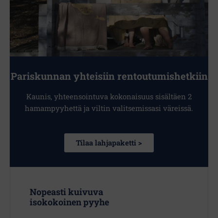
Pariskunnan yhteisiin rentoutumishetkiin
Kaunis, yhteensointuva kokonaisuus sisältäen 2
hamampyyhettä ja viltin valitsemissasi väreissä.
Tilaa lahjapaketti >
Nopeasti kuivuva
isokokoinen pyyhe