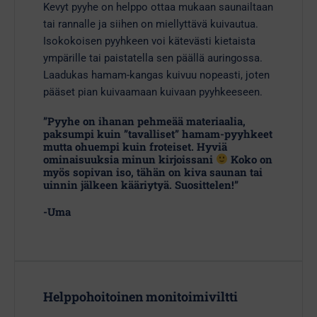
Kevyt pyyhe on helppo ottaa mukaan saunailtaan
tai rannalle ja siihen on miellyttävä kuivautua.
Isokokoisen pyyhkeen voi kätevästi kietaista
ympärille tai paistatella sen päällä auringossa.
Laadukas hamam-kangas kuivuu nopeasti, joten
pääset pian kuivaamaan kuivaan pyyhkeeseen.
”Pyyhe on ihanan pehmeää materiaalia,
paksumpi kuin ”tavalliset” hamam-pyyhkeet
mutta ohuempi kuin froteiset. Hyviä
ominaisuuksia minun kirjoissani
Koko on
myös sopivan iso, tähän on kiva saunan tai
uinnin jälkeen kääriytyä. Suosittelen!”
-Uma
Helppohoitoinen monitoimiviltti